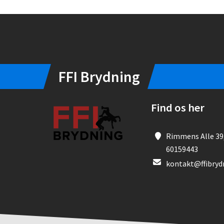
Instagram
FFI Brydning
Find os her
Rimmens Alle 39,
60159443
kontakt@ffibryd